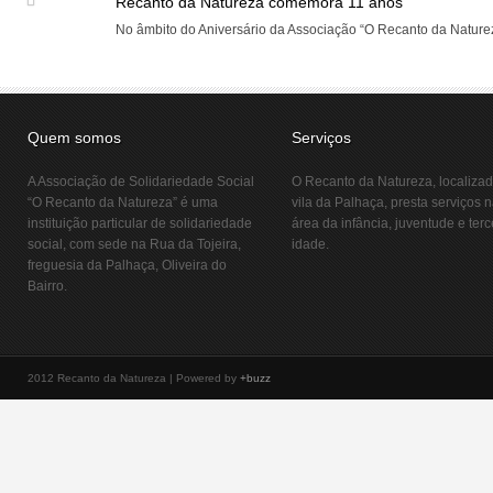
Recanto da Natureza comemora 11 anos
No âmbito do Aniversário da Associação “O Recanto da Natureza
Quem somos
Serviços
A Associação de Solidariedade Social
O Recanto da Natureza, localiza
“O Recanto da Natureza” é uma
vila da Palhaça, presta serviços 
instituição particular de solidariedade
área da infância, juventude e terc
social, com sede na Rua da Tojeira,
idade.
freguesia da Palhaça, Oliveira do
Bairro.
2012 Recanto da Natureza | Powered by
+buzz