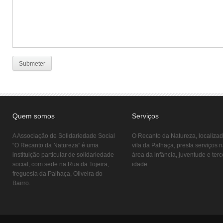
Quem somos
Serviços
A Associação de Solidariedade Social
O Recanto da Natureza, localiza
“O Recanto da Natureza” é uma
vila da Palhaça, presta serviços 
instituição particular de solidariedade
área da infância, juventude e terc
social, com sede na Rua da Tojeira,
idade.
freguesia da Palhaça, Oliveira do
Bairro.