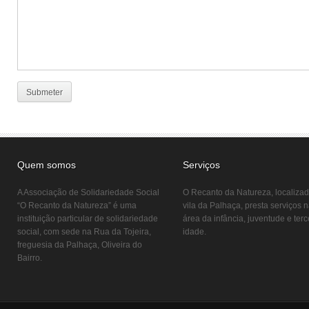
Quem somos
Serviços
A Associação de Solidariedade Social
O Recanto da Natureza, localiza
“O Recanto da Natureza” é uma
vila da Palhaça, presta serviços 
instituição particular de solidariedade
área da infância, juventude e terc
social, com sede na Rua da Tojeira,
idade.
freguesia da Palhaça, Oliveira do
Bairro.