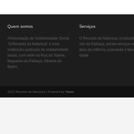
Quem somos
Serviços
A Associação de Solidariedade Social
O Recanto da Natureza, localiza
“O Recanto da Natureza” é uma
vila da Palhaça, presta serviços 
instituição particular de solidariedade
área da infância, juventude e terc
social, com sede na Rua da Tojeira,
idade.
freguesia da Palhaça, Oliveira do
Bairro.
2012 Recanto da Natureza | Powered by
+buzz