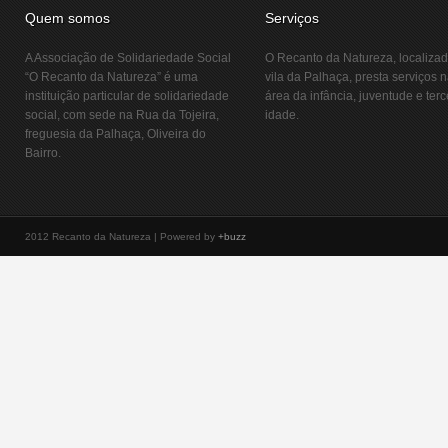
Quem somos
Serviços
A Associação de Solidariedade Social
O Recanto da Natureza, localiza
“O Recanto da Natureza” é uma
vila da Palhaça, presta serviços 
instituição particular de solidariedade
área da infância, juventude e terc
social, com sede na Rua da Tojeira,
idade.
freguesia da Palhaça, Oliveira do
Bairro.
2012 Recanto da Natureza | Powered by
+buzz