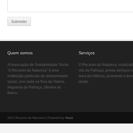
Quem somos
Serviços
A Associação de Solidariedade Social
O Recanto da Natureza, localiza
“O Recanto da Natureza” é uma
vila da Palhaça, presta serviços 
instituição particular de solidariedade
área da infância, juventude e terc
social, com sede na Rua da Tojeira,
idade.
freguesia da Palhaça, Oliveira do
Bairro.
2012 Recanto da Natureza | Powered by
+buzz