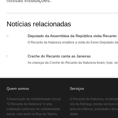
nossas instituições.
Notícias relacionadas
Deputado da Assembleia da República visita Recanto
O Recanto da Natureza enaltece a visita do Exmo Deputado da
Creche do Recanto canta as Janeiras
As crianças da Creche do Recanto da Natureza foram, hoje, sexta
Quem somos
Serviços
A Associação de Solidariedade Social
O Recanto da Natureza, localiza
“O Recanto da Natureza” é uma
vila da Palhaça, presta serviços 
instituição particular de solidariedade
área da infância, juventude e terc
social, com sede na Rua da Tojeira,
idade.