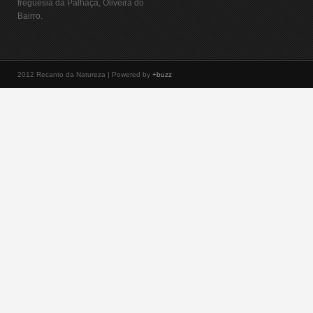
freguesia da Palhaça, Oliveira do
Bairro.
2012 Recanto da Natureza | Powered by
+buzz